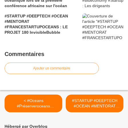
océanique lors de la première
conférence africaine sur l'océan
#STARTUP #DEEPTECH #OCEAN
#MENTORAT
#FRANCESTARTUPOCEANS : LE
PROJET 180 InvisibleBubble
Commentaires
Ajouter un commentaire
< #Oceans
#STARTUP #DEEPTECH
#Préserveroceans
#OCEAN #MENTORAT
#Accordhistorique à l'ONU
#FRANCESTARTUPOCEAN
pour protéger la haute mer
S : LE PROJET 67
seaweedgeneration >
Hébergé par Overblog