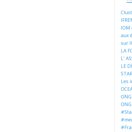
Clus
IFRE
IOM 
aux 
sur 
LA 
L' A
LE D
STA
Les i
OCEA
ONG 
ONG 
#Sta
#ment
#Fra