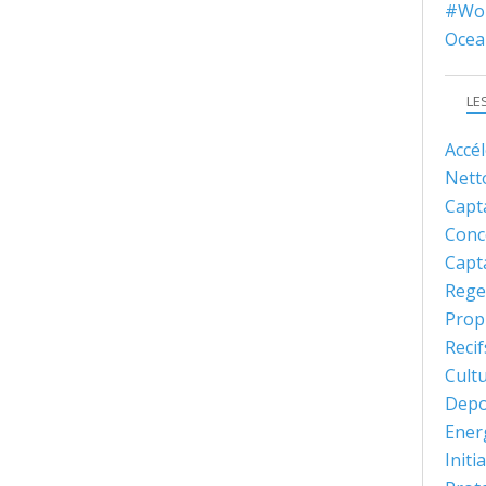
#Wor
Ocea
LE
Accé
Nett
Capt
Conc
Capt
Rege
Prop
Recif
Cult
Depo
Ener
Initi