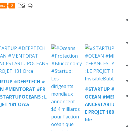
ost
0
RTUP #DEEPTECH #
N #MENTORAT #FR
#STARTUP #DEEPTE
STARTUPOCEANS : L
OCEAN #MENTORAT
JET 181 Orca
ANCESTARTUPOCEAN
E PROJET 180 Invisi
ble