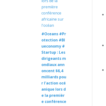
#Oceans #Pr
otection #Bl
ueconomy #
Startup : Les
dirigeants m
ondiaux ann
oncent $6,4
milliards pou
r l'action océ
anique lors d
e la premièr
e conférence