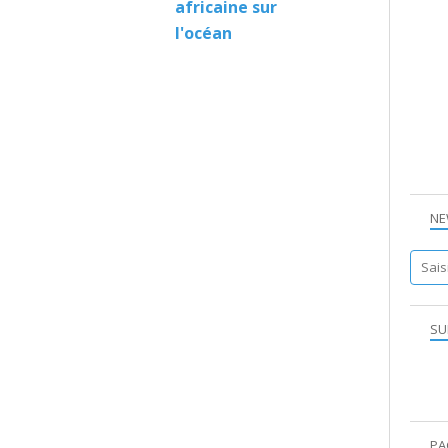
africaine sur
l'océan
NE
SU
PA