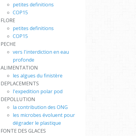
petites definitions
COP15
FLORE
petites definitions
COP15
PECHE
vers l'interdiction en eau
profonde
ALIMENTATION
les algues du finistère
DEPLACEMENTS
l'expedition polar pod
CH #
DEPOLLUTION
 #FR
la contribution des ONG
S : L
les microbes évoluent pour
bleBub
dégrader le plastique
FONTE DES GLACES