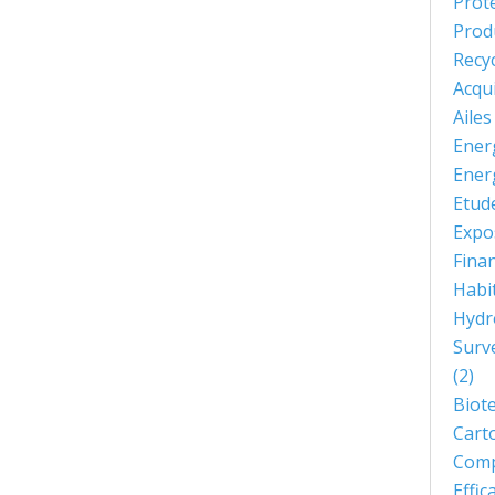
Prot
Prod
Recy
Acqu
Aile
Ener
Ener
Etud
Expo
Fina
Habi
Hydr
Surve
(2)
Biot
Cart
Comp
Effi