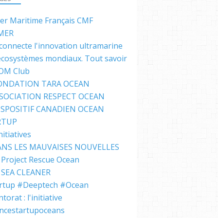
ter Maritime Français CMF
MER
connecte l'innovation ultramarine
écosystèmes mondiaux. Tout savoir
IOM Club
FONDATION TARA OCEAN
SSOCIATION RESPECT OCEAN
ISPOSITIF CANADIEN OCEAN
RTUP
nitiatives
NS LES MAUVAISES NOUVELLES
Project Rescue Ocean
SEA CLEANER
rtup #Deeptech #Ocean
orat : l'initiative
ncestartupoceans