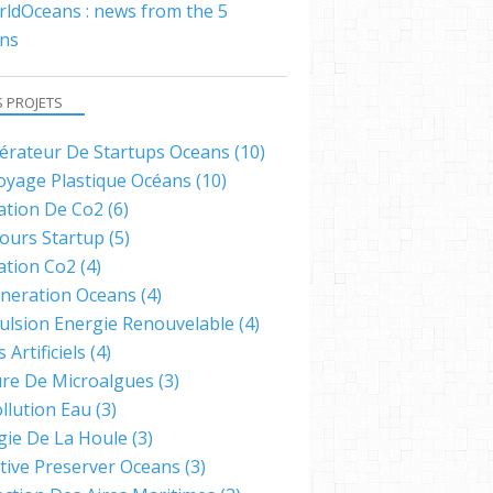
ldOceans : news from the 5
ns
S PROJETS
lérateur De Startups Oceans
(10)
oyage Plastique Océans
(10)
ation De Co2
(6)
ours Startup
(5)
ation Co2
(4)
neration Oceans
(4)
ulsion Energie Renouvelable
(4)
s Artificiels
(4)
ure De Microalgues
(3)
llution Eau
(3)
gie De La Houle
(3)
ative Preserver Oceans
(3)