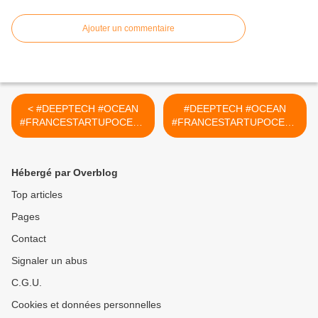
Ajouter un commentaire
< #DEEPTECH #OCEAN
#DEEPTECH #OCEAN
#FRANCESTARTUPOCEAN
#FRANCESTARTUPOCEAN
S : #startupsuccesstories :
S : #startupsuccesstories :
PHYCO BIOTECH
UNSEEN LABS >
Hébergé par Overblog
Top articles
Pages
Contact
Signaler un abus
C.G.U.
Cookies et données personnelles