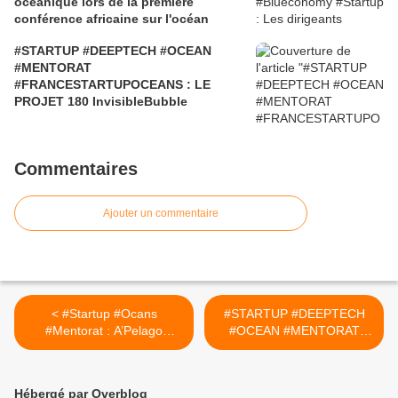
océanique lors de la première
conférence africaine sur l'océan
#STARTUP #DEEPTECH #OCEAN
#MENTORAT
#FRANCESTARTUPOCEANS : LE
PROJET 180 InvisibleBubble
Commentaires
Ajouter un commentaire
< #Startup #Ocans
#STARTUP #DEEPTECH
#Mentorat : A’Pelago
#OCEAN #MENTORAT
Initiative 2025 The Ocean
#FRANCESTARTUPOCEAN
Starts Here
S : LE PROJET 175 NEO
EARTH >
Hébergé par Overblog