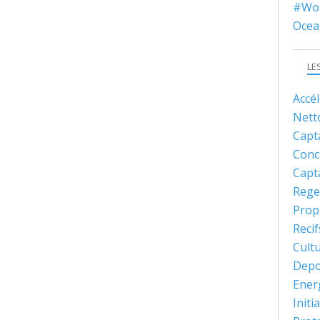
#Wor
Ocea
LE
Accé
Nett
Capt
Conc
Capt
Rege
Prop
Recif
Cult
Depo
Ener
Initi