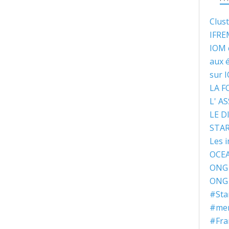
Clus
IFRE
IOM 
aux 
sur 
LA 
L' A
LE D
STA
Les i
OCEA
ONG 
ONG 
#Sta
#ment
#Fra