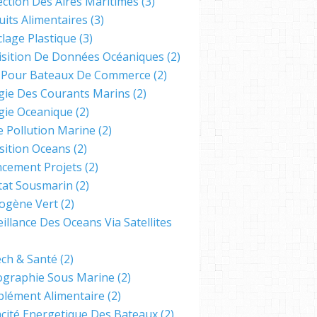
ection Des Aires Maritimes
(3)
uits Alimentaires
(3)
clage Plastique
(3)
isition De Données Océaniques
(2)
s Pour Bateaux De Commerce
(2)
gie Des Courants Marins
(2)
gie Oceanique
(2)
e Pollution Marine
(2)
sition Oceans
(2)
ncement Projets
(2)
tat Sousmarin
(2)
ogène Vert
(2)
illance Des Oceans Via Satellites
ech & Santé
(2)
ographie Sous Marine
(2)
lément Alimentaire
(2)
cacité Energetique Des Bateaux
(2)