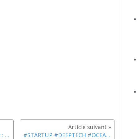
#Ocea
otecti
uecon
Startup
dirige
ondiau
oncent
millia
r l'act
anique
e la p
e conf
africai
l'océa
#Startup #Ocean #Mentorat : From labs to the ocean: 6 next-gen blue economy startups
#STARTUP #DEEPTECH #OCEAN #MENTORAT #FRANCESTARTUPOCEANS : LE PROJET 160 YUNIBOAT