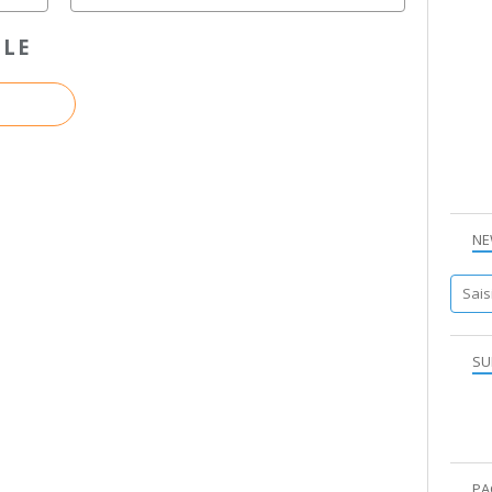
CLE
NE
SU
PA