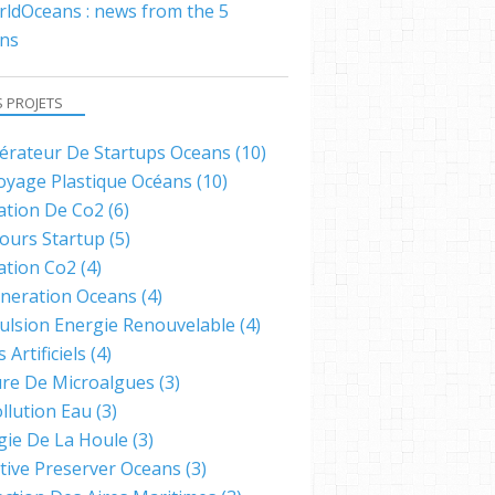
ldOceans : news from the 5
ns
S PROJETS
lérateur De Startups Oceans
(10)
oyage Plastique Océans
(10)
ation De Co2
(6)
ours Startup
(5)
ation Co2
(4)
neration Oceans
(4)
ulsion Energie Renouvelable
(4)
s Artificiels
(4)
ure De Microalgues
(3)
llution Eau
(3)
gie De La Houle
(3)
ative Preserver Oceans
(3)