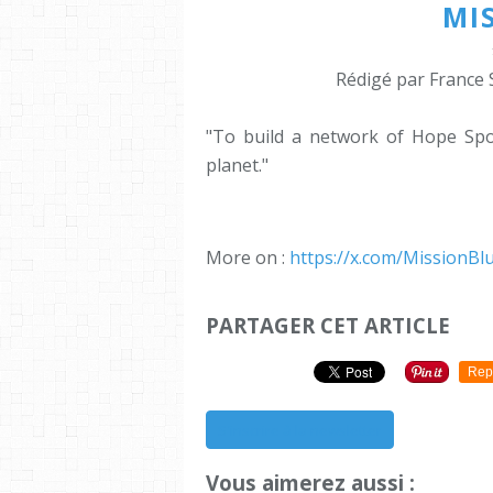
MI
Rédigé par France 
"To build a network of Hope Spo
planet."
More on :
https://x.com/MissionBl
PARTAGER CET ARTICLE
Rep
S'inscrire à la newsletter
Vous aimerez aussi :