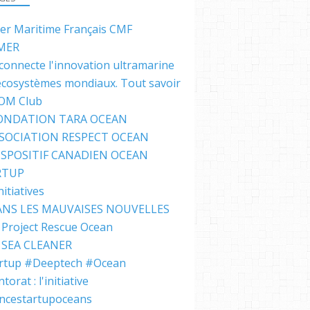
ter Maritime Français CMF
MER
connecte l'innovation ultramarine
écosystèmes mondiaux. Tout savoir
IOM Club
FONDATION TARA OCEAN
SSOCIATION RESPECT OCEAN
ISPOSITIF CANADIEN OCEAN
RTUP
nitiatives
NS LES MAUVAISES NOUVELLES
Project Rescue Ocean
SEA CLEANER
rtup #Deeptech #Ocean
orat : l'initiative
ncestartupoceans