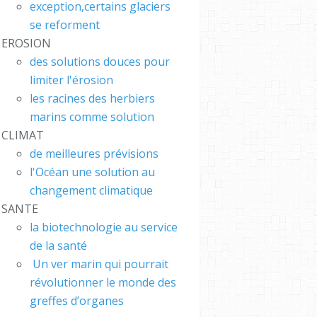
exception,certains glaciers
ns #Pr
se reforment
on #Bl
EROSION
omy #
des solutions douces pour
 : Les
limiter l'érosion
ants m
les racines des herbiers
x ann
marins comme solution
 $6,4
CLIMAT
rds pou
de meilleures prévisions
ion océ
l'Océan une solution au
 lors d
changement climatique
remièr
SANTE
érence
la biotechnologie au service
ne sur
de la santé
n
Un ver marin qui pourrait
révolutionner le monde des
greffes d’organes