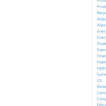
Prot
Prod
Recy
Acqu
Aile
Ener
Ener
Etud
Expo
Fina
Habi
Hydr
Surve
(2)
Biot
Cart
Comp
Effi