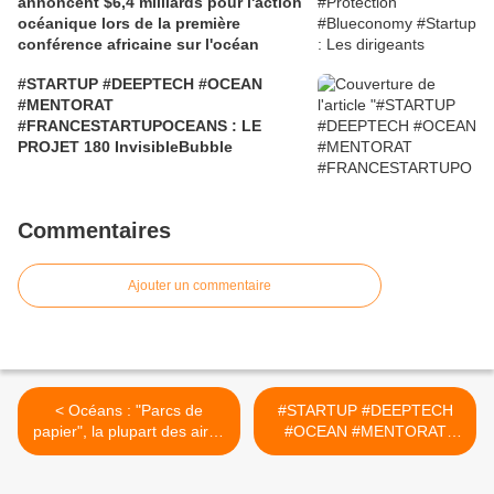
annoncent $6,4 milliards pour l'action
océanique lors de la première
conférence africaine sur l'océan
#STARTUP #DEEPTECH #OCEAN
#MENTORAT
#FRANCESTARTUPOCEANS : LE
PROJET 180 InvisibleBubble
Commentaires
Ajouter un commentaire
< Océans : "Parcs de
#STARTUP #DEEPTECH
papier", la plupart des aires
#OCEAN #MENTORAT
marines protégées du
#FRANCESTARTUPOCEAN
monde manquent de
S : LE PROJET 156