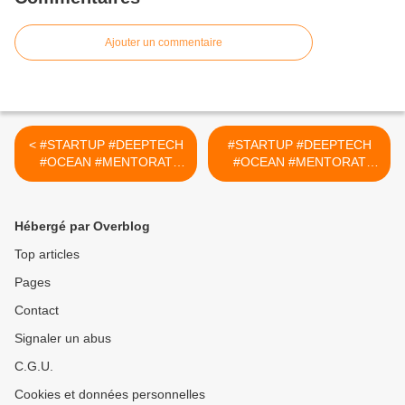
Ajouter un commentaire
< #STARTUP #DEEPTECH
#STARTUP #DEEPTECH
#OCEAN #MENTORAT
#OCEAN #MENTORAT
#FRANCESTARTUPOCEAN
#FRANCESTARTUPOCEAN
S : LE PROJET 149
S : LE PROJET 150
SEAREV
COASTAL PROTECTIONS
Hébergé par Overblog
SOLUTIONS >
Top articles
Pages
Contact
Signaler un abus
C.G.U.
Cookies et données personnelles