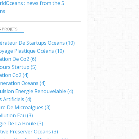
ldOceans : news from the 5
ns
S PROJETS
lérateur De Startups Oceans
(10)
oyage Plastique Océans
(10)
ation De Co2
(6)
ours Startup
(5)
ation Co2
(4)
neration Oceans
(4)
ulsion Energie Renouvelable
(4)
s Artificiels
(4)
ure De Microalgues
(3)
llution Eau
(3)
gie De La Houle
(3)
ative Preserver Oceans
(3)