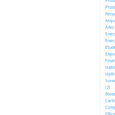
Prot
Prod
Recy
Acqu
Aile
Ener
Ener
Etud
Expo
Fina
Habi
Hydr
Surve
(2)
Biot
Cart
Comp
Effi