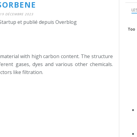
SORBENE
LE
19 DÉCEMBRE 2023
Startup et publié depuis Overblog
material with high carbon content. The structure
fferent gases, dyes and various other chemicals.
tors like filtration.