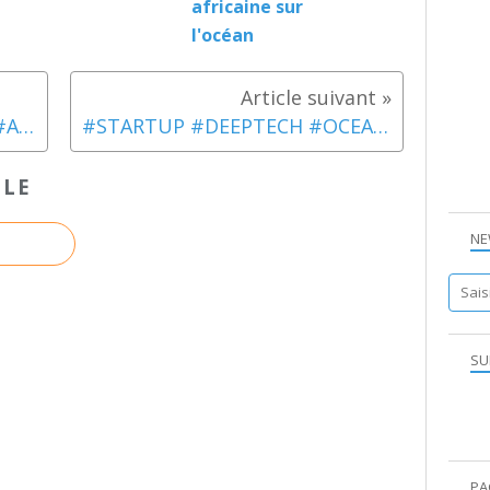
africaine sur
l'océan
#Ecosystem #Oceanimpact #Australia #Startup #Mentorat
#STARTUP #DEEPTECH #OCEAN #MENTORAT #FRANCESTARTUPOCEANS : LE PROJET 126 INALVE
CLE
NE
SU
PA