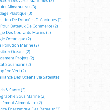
ection Des Aires Maritimes
(3)
uits Alimentaires
(3)
clage Plastique
(3)
isition De Données Océaniques
(2)
s Pour Bateaux De Commerce
(2)
gie Des Courants Marins
(2)
gie Oceanique
(2)
e Pollution Marine
(2)
sition Oceans
(2)
ncement Projets
(2)
tat Sousmarin
(2)
ogène Vert
(2)
illance Des Oceans Via Satellites
ech & Santé
(2)
ographie Sous Marine
(2)
lément Alimentaire
(2)
cacité Energetique Des Bateaux
(2)