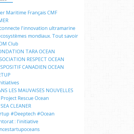
ter Maritime Français CMF
MER
connecte l'innovation ultramarine
écosystèmes mondiaux. Tout savoir
IOM Club
FONDATION TARA OCEAN
SSOCIATION RESPECT OCEAN
ISPOSITIF CANADIEN OCEAN
RTUP
nitiatives
NS LES MAUVAISES NOUVELLES
Project Rescue Ocean
SEA CLEANER
rtup #Deeptech #Ocean
orat : l'initiative
ncestartupoceans