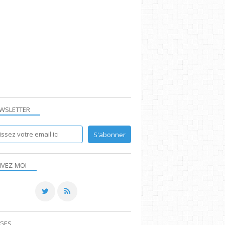
WSLETTER
IVEZ-MOI
GES