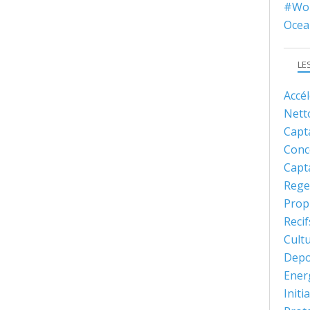
#Wor
Ocea
LE
Accé
Nett
Capt
Conc
Capt
Rege
Prop
Recif
Cult
Depo
Ener
Initi