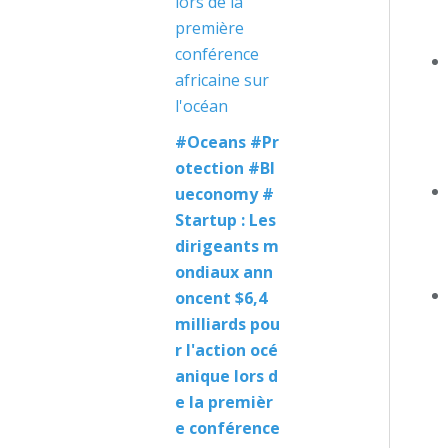
#Oceans #Pr
otection #Bl
ueconomy #
Startup : Les
dirigeants m
ondiaux ann
oncent $6,4
milliards pou
r l'action océ
anique lors d
e la premièr
e conférence