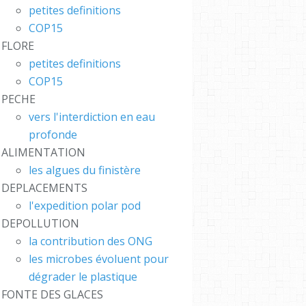
petites definitions
COP15
FLORE
petites definitions
COP15
PECHE
vers l'interdiction en eau
profonde
ALIMENTATION
les algues du finistère
DEPLACEMENTS
l'expedition polar pod
CH #
DEPOLLUTION
 #FR
la contribution des ONG
S : L
les microbes évoluent pour
bleBub
dégrader le plastique
FONTE DES GLACES