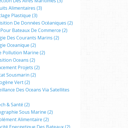
ection Des Aires Maritimes
(3)
uits Alimentaires
(3)
clage Plastique
(3)
isition De Données Océaniques
(2)
s Pour Bateaux De Commerce
(2)
gie Des Courants Marins
(2)
gie Oceanique
(2)
e Pollution Marine
(2)
sition Oceans
(2)
ncement Projets
(2)
tat Sousmarin
(2)
ogène Vert
(2)
illance Des Oceans Via Satellites
ech & Santé
(2)
ographie Sous Marine
(2)
lément Alimentaire
(2)
cacité Energetique Des Bateaux
(2)