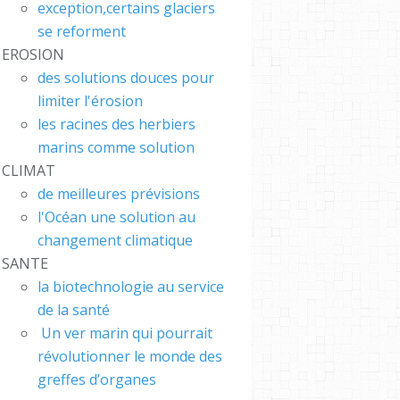
exception,certains glaciers
se reforment
EROSION
des solutions douces pour
limiter l'érosion
les racines des herbiers
marins comme solution
CLIMAT
de meilleures prévisions
l'Océan une solution au
changement climatique
CH #
SANTE
 #FR
la biotechnologie au service
S : L
de la santé
bleBub
Un ver marin qui pourrait
révolutionner le monde des
greffes d’organes