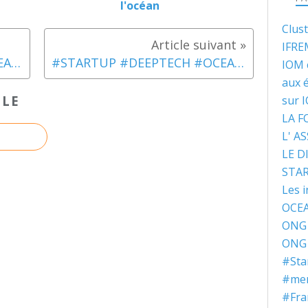
l'océan
Clus
IFRE
#STARTUP #DEEPTECH #OCEAN #MENTORAT #FRANCESTARTUPOCEANS : LE PROJET 123 CYCLAMER
#STARTUP #DEEPTECH #OCEAN #MENTORAT #FRANCESTARTUPOCEANS : LE PROJET 124 SEATURNS
IOM 
aux 
CLE
sur 
LA 
L' A
LE D
STA
Les i
OCEA
ONG 
ONG 
#Sta
#ment
#Fra