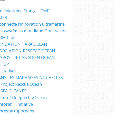
ter Maritime Français CMF
MER
connecte l'innovation ultramarine
écosystèmes mondiaux. Tout savoir
IOM Club
FONDATION TARA OCEAN
SSOCIATION RESPECT OCEAN
ISPOSITIF CANADIEN OCEAN
RTUP
nitiatives
NS LES MAUVAISES NOUVELLES
Project Rescue Ocean
SEA CLEANER
rtup #Deeptech #Ocean
orat : l'initiative
ncestartupoceans