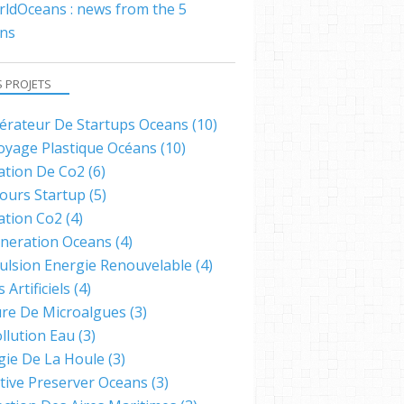
ldOceans : news from the 5
ns
S PROJETS
lérateur De Startups Oceans
(10)
oyage Plastique Océans
(10)
ation De Co2
(6)
ours Startup
(5)
ation Co2
(4)
neration Oceans
(4)
ulsion Energie Renouvelable
(4)
s Artificiels
(4)
ure De Microalgues
(3)
llution Eau
(3)
gie De La Houle
(3)
ative Preserver Oceans
(3)