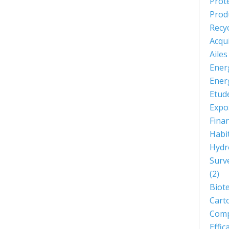
Prot
Prod
Recy
Acqu
Aile
Ener
Ener
Etud
Expo
Fina
Habi
Hydr
Surve
(2)
Biot
Cart
Comp
Effi