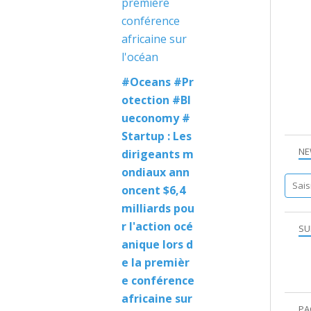
#Oceans #Pr
otection #Bl
ueconomy #
Startup : Les
NE
dirigeants m
ondiaux ann
oncent $6,4
milliards pou
r l'action océ
SU
anique lors d
e la premièr
e conférence
africaine sur
PA