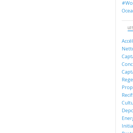
#Wor
Ocea
LE
Accé
Nett
Capt
Conc
Capt
Rege
Prop
Recif
Cult
Depo
Ener
Initi