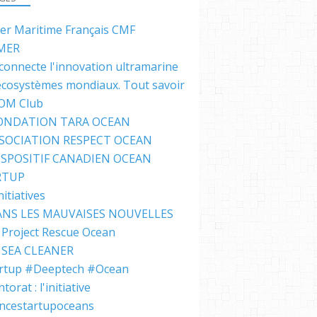
ter Maritime Français CMF
MER
connecte l'innovation ultramarine
écosystèmes mondiaux. Tout savoir
IOM Club
FONDATION TARA OCEAN
SSOCIATION RESPECT OCEAN
ISPOSITIF CANADIEN OCEAN
RTUP
nitiatives
NS LES MAUVAISES NOUVELLES
Project Rescue Ocean
SEA CLEANER
rtup #Deeptech #Ocean
orat : l'initiative
ncestartupoceans