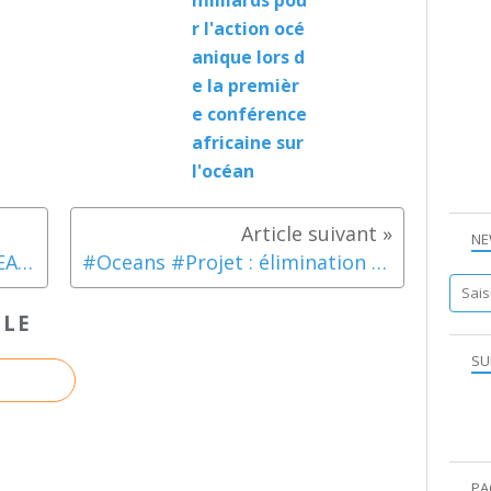
milliards pou
r l'action océ
anique lors d
e la premièr
e conférence
africaine sur
l'océan
NE
#STARTUP #DEEPTECH #OCEAN #MENTORAT #FRANCESTARTUPOCEANS : LE PROJET 112 ERANOVA
#Oceans #Projet : élimination du dioxyde de carbone d'origine océanique
CLE
SU
PA