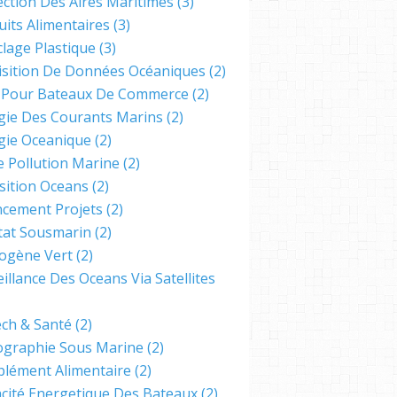
ection Des Aires Maritimes
(3)
uits Alimentaires
(3)
clage Plastique
(3)
isition De Données Océaniques
(2)
s Pour Bateaux De Commerce
(2)
gie Des Courants Marins
(2)
gie Oceanique
(2)
e Pollution Marine
(2)
sition Oceans
(2)
ncement Projets
(2)
tat Sousmarin
(2)
ogène Vert
(2)
illance Des Oceans Via Satellites
ech & Santé
(2)
ographie Sous Marine
(2)
lément Alimentaire
(2)
cacité Energetique Des Bateaux
(2)