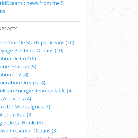
ldOceans : news from the 5
ns
S PROJETS
lérateur De Startups Oceans
(10)
oyage Plastique Océans
(10)
ation De Co2
(6)
ours Startup
(5)
ation Co2
(4)
neration Oceans
(4)
ulsion Energie Renouvelable
(4)
s Artificiels
(4)
ure De Microalgues
(3)
llution Eau
(3)
gie De La Houle
(3)
ative Preserver Oceans
(3)