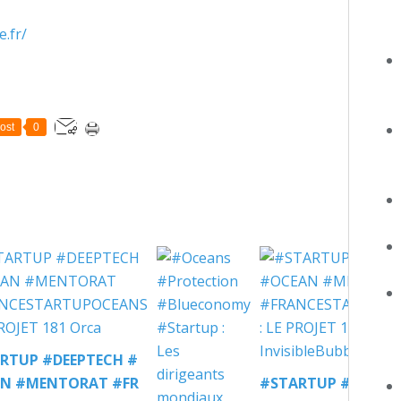
.fr/
ost
0
RTUP #DEEPTECH #
N #MENTORAT #FR
#STARTUP #DEEPTE