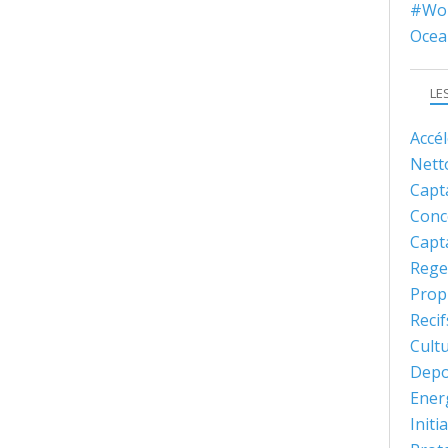
#Wor
Ocea
LE
Accé
Nett
Capt
Conc
Capt
Rege
Prop
Recif
Cult
Depo
Ener
Initi