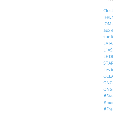
Clus
IFRE
IOM 
aux 
sur 
LA 
L' A
LE D
STA
Les i
OCEA
ONG 
ONG 
#Sta
#ment
#Fra