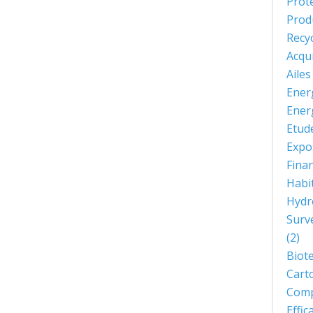
Prot
Prod
Recy
Acqu
Aile
Ener
Ener
Etud
Expo
Fina
Habi
Hydr
Surve
(2)
Biot
Cart
Comp
Effi