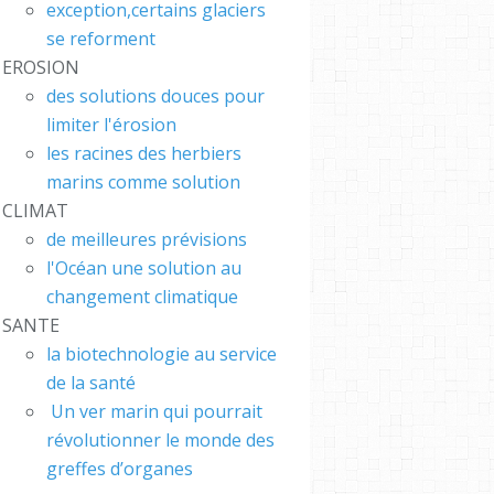
 #FR
exception,certains glaciers
S : L
se reforment
bleBub
EROSION
des solutions douces pour
limiter l'érosion
les racines des herbiers
marins comme solution
CLIMAT
de meilleures prévisions
l'Océan une solution au
changement climatique
SANTE
la biotechnologie au service
de la santé
Un ver marin qui pourrait
révolutionner le monde des
greffes d’organes