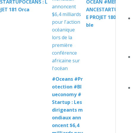
STARTUPOCEANS : L
OCEAN #MENTORAT
JET 181 Orca
ANCESTARTUPOCEAN
E PROJET 180 Invisi
ble
#Oceans #Pr
otection #Bl
ueconomy #
Startup : Les
dirigeants m
ondiaux ann
oncent $6,4