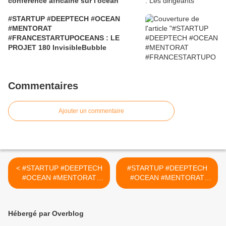
conférence africaine sur l'océan
#STARTUP #DEEPTECH #OCEAN
#MENTORAT
#FRANCESTARTUPOCEANS : LE
PROJET 180 InvisibleBubble
Commentaires
Ajouter un commentaire
< #STARTUP #DEEPTECH
#STARTUP #DEEPTECH
#OCEAN #MENTORAT
#OCEAN #MENTORAT
#FRANCESTARTUPOCEAN
#FRANCESTARTUPOCEAN
S : LE PROJET 89 OPEN
S : LE PROJET 90
OCEAN ROBOTICS
SAILDRONE EXPLORER >
Hébergé par Overblog