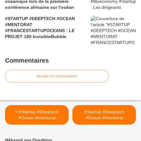
océanique lors de la première
conférence africaine sur l'océan
#STARTUP #DEEPTECH #OCEAN
#MENTORAT
#FRANCESTARTUPOCEANS : LE
PROJET 180 InvisibleBubble
Commentaires
Ajouter un commentaire
< #Startup #Deeptech
#Startup #Deeptech
#Ocean #mentorat
#Ocean #mentorat
#Francestartupoceans le
#Francestartupoceans : le
projet #1 :l'initiative plastic
projet #3 TEFIBIO >
odyssey
Hébergé par Overblog