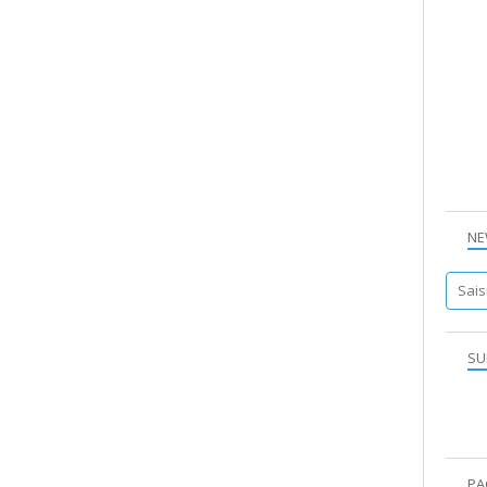
NE
SU
PA