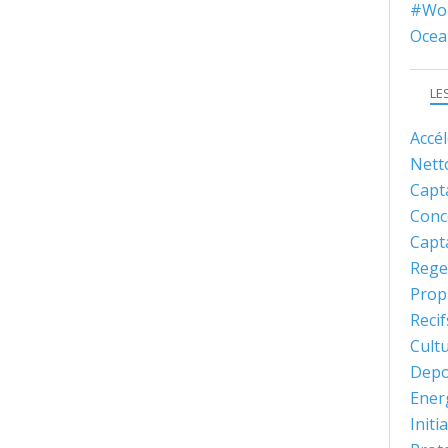
#Wor
Ocea
LE
Accé
Nett
Capt
Conc
Capt
Rege
Prop
Recif
Cult
Depo
Ener
Initi