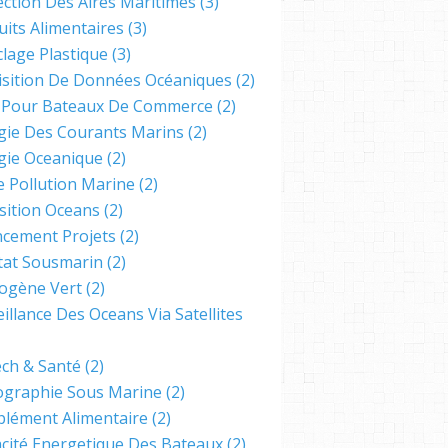
ection Des Aires Maritimes
(3)
uits Alimentaires
(3)
clage Plastique
(3)
isition De Données Océaniques
(2)
s Pour Bateaux De Commerce
(2)
gie Des Courants Marins
(2)
gie Oceanique
(2)
e Pollution Marine
(2)
sition Oceans
(2)
ncement Projets
(2)
tat Sousmarin
(2)
ogène Vert
(2)
illance Des Oceans Via Satellites
ech & Santé
(2)
ographie Sous Marine
(2)
lément Alimentaire
(2)
cacité Energetique Des Bateaux
(2)