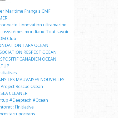
ter Maritime Français CMF
MER
connecte l'innovation ultramarine
écosystèmes mondiaux. Tout savoir
IOM Club
FONDATION TARA OCEAN
SSOCIATION RESPECT OCEAN
ISPOSITIF CANADIEN OCEAN
RTUP
nitiatives
NS LES MAUVAISES NOUVELLES
Project Rescue Ocean
SEA CLEANER
rtup #Deeptech #Ocean
orat : l'initiative
ncestartupoceans