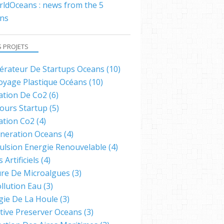
ldOceans : news from the 5
ns
S PROJETS
lérateur De Startups Oceans
(10)
oyage Plastique Océans
(10)
ation De Co2
(6)
ours Startup
(5)
ation Co2
(4)
neration Oceans
(4)
ulsion Energie Renouvelable
(4)
s Artificiels
(4)
ure De Microalgues
(3)
llution Eau
(3)
gie De La Houle
(3)
ative Preserver Oceans
(3)