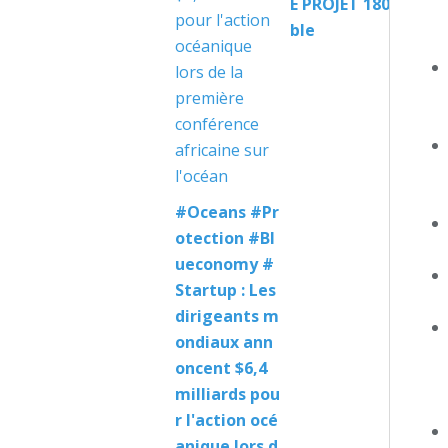
E PROJET 180 Invisi
ble
#Oceans #Pr
otection #Bl
ueconomy #
Startup : Les
dirigeants m
ondiaux ann
oncent $6,4
milliards pou
r l'action océ
anique lors d