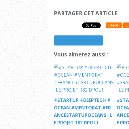
PARTAGER CET ARTICLE
Repost
0
S'inscrire à la newsletter
Vous aimerez aussi :
#STARTUP #DEEPTECH #
#STA
OCEAN #MENTORAT #FR
OCEA
ANCESTARTUPOCEANS : L
ANCE
E PROJET 182 DPOL1
E PRO