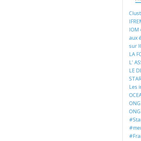
Clus
IFRE
IOM 
aux 
sur 
LA 
L' A
LE D
STA
Les i
OCEA
ONG 
ONG 
#Sta
#ment
#Fra