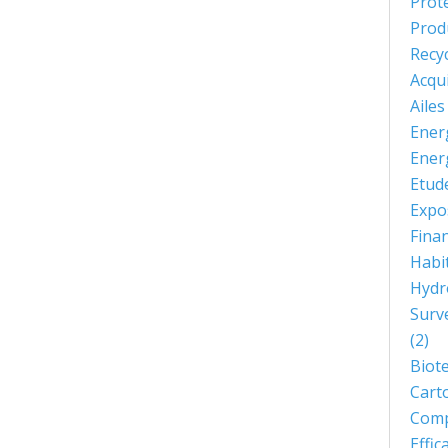
Prot
Prod
Recy
Acqu
Aile
Ener
Ener
Etud
Expo
Fina
Habi
Hydr
Surve
(2)
Biot
Cart
Comp
Effi